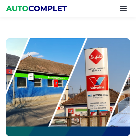
Str. Pavel Chinezu 10, Târgu Mureș, Cod Poștal
540326
Program Service Auto
Luni – Vineri: 7:30 – 22:00 | Sâmbătă: 8:00 – 13:00
Program ITP
Luni – Vineri: 8:00 – 20:00 | Sâmbătă: 8:00 – 13:00
Telefon: 0743.009-146 / 0743.009-147 / 0743.009-
148